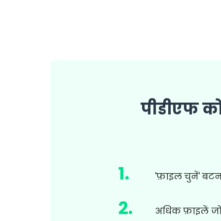
पीडीएफ को 
1
.
'फ़ाइल चुनें' बटन
2
.
अधिक फ़ाइलें जोड