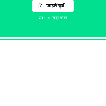
फ़ाइलें चुनें
या PDF यहां डालें