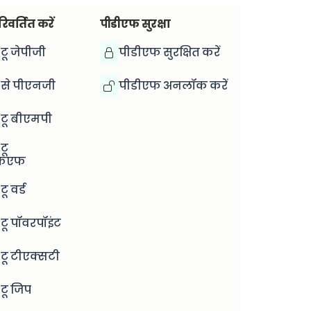
िवर्तित करें
पीडीएफ सुरक्षा
टू जेपीजी
पीडीएफ सुरक्षित करें
से पीएनजी
पीडीएफ अनलॉक करें
टू बीएमपी
टू
फएफ
ू वर्ड
टू पॉवरपॉइंट
टू टीएक्सटी
टू जिप