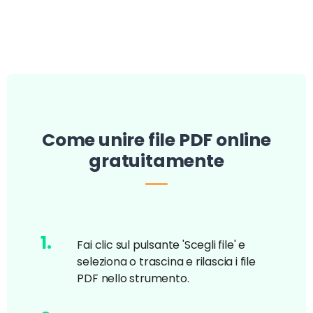
Come unire file PDF online
gratuitamente
1
.
Fai clic sul pulsante 'Scegli file' e
seleziona o trascina e rilascia i file
PDF nello strumento.