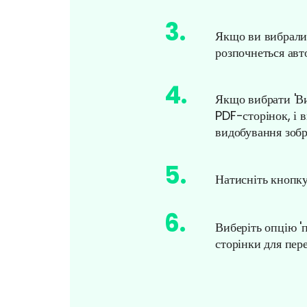
3
.
Якщо ви вибрали 
розпочнеться авт
4
.
Якщо вибрати 'Ви
PDF-сторінок, і 
видобування зобр
5
.
Натисніть кнопку
6
.
Виберіть опцію '
сторінки для пер