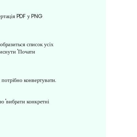
ертація PDF у PNG
образиться список усіх
тиснути 'Почати
 потрібно конвертувати.
ю 'вибрати конкретні