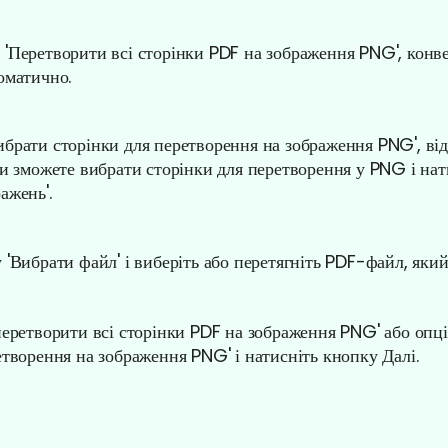
'Перетворити всі сторінки PDF на зображення PNG', конв
оматично.
брати сторінки для перетворення на зображення PNG', від
ви зможете вибрати сторінки для перетворення у PNG і на
ажень'.
 'Вибрати файл' і виберіть або перетягніть PDF-файл, який
перетворити всі сторінки PDF на зображення PNG' або опці
етворення на зображення PNG' і натисніть кнопку Далі.