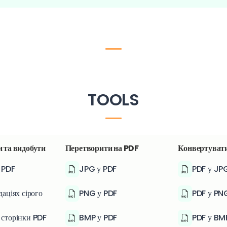
TOOLS
 та видобути
Перетворити на PDF
Конвертувати
 PDF
JPG у PDF
PDF у JP
даціях сірого
PNG у PDF
PDF у PN
 сторінки PDF
BMP у PDF
PDF у BM