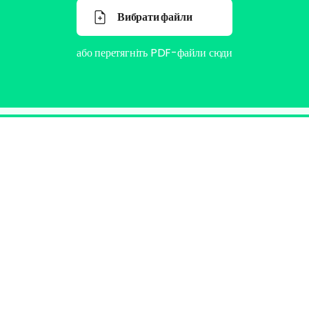
Вибрати файли
або перетягніть PDF-файли сюди