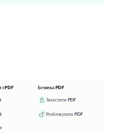
 з PDF
Безпека PDF
G
Захистити PDF
G
Розблокувати PDF
P