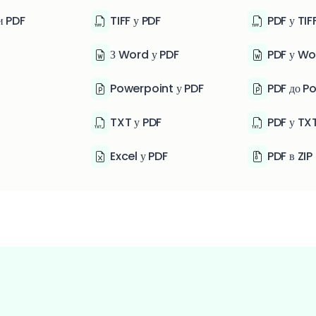
и PDF
TIFF у PDF
PDF у TIF
З Word у PDF
PDF у Wo
Powerpoint у PDF
PDF до P
TXT у PDF
PDF у TX
Excel у PDF
PDF в ZIP