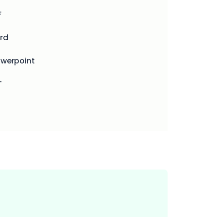
F
rd
owerpoint
T