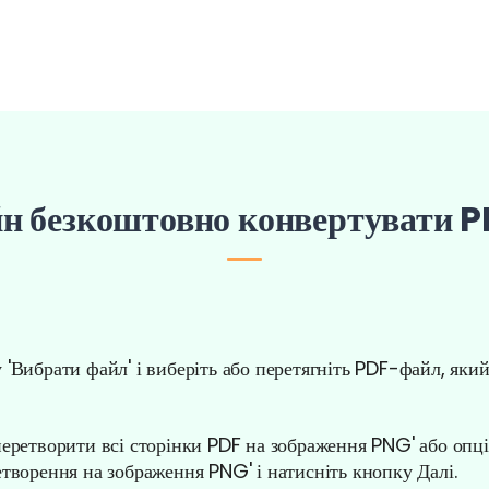
н безкоштовно конвертувати 
 'Вибрати файл' і виберіть або перетягніть PDF-файл, який
перетворити всі сторінки PDF на зображення PNG' або опці
етворення на зображення PNG' і натисніть кнопку Далі.