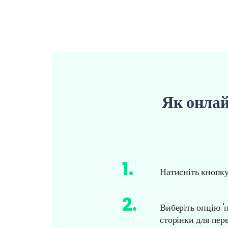
Як онлай
1
.
Натисніть кнопку
2
.
Виберіть опцію '
сторінки для пер