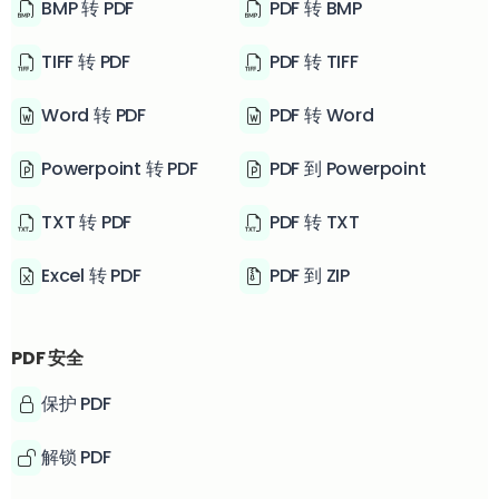
BMP 转 PDF
PDF 转 BMP
TIFF 转 PDF
PDF 转 TIFF
Word 转 PDF
PDF 转 Word
Powerpoint 转 PDF
PDF 到 Powerpoint
TXT 转 PDF
PDF 转 TXT
Excel 转 PDF
PDF 到 ZIP
PDF 安全
保护 PDF
解锁 PDF