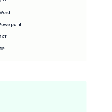
IFF
Word
Powerpoint
TXT
ZIP