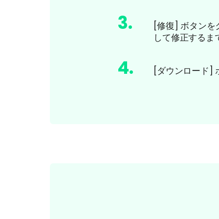
3
.
[修復] ボタン
して修正するま
4
.
[ダウンロード]